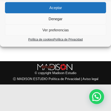
Navegación
Aceptar
ANTERIOR
entre
Reportajes
Álbum
Denegar
anterior:
álbumes
SIGUIENTE
Ver preferencias
Contenido para Hostelería
Álbum
Política de cookies
Política de Privacidad
siguiente:
© copyright
Madison Estudio
Ⓒ MADISON ESTUDIO
Política de Privacidad
|
Aviso legal