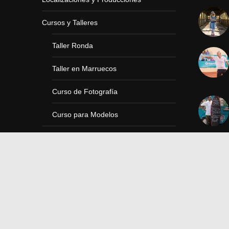
Cursos y Talleres
Taller Ronda
Taller en Marruecos
Curso de Fotografía
Curso para Modelos
Testimonios
Madison Territorio de Música
ToT EsTudio ArTe – Tienda
Exposiciones