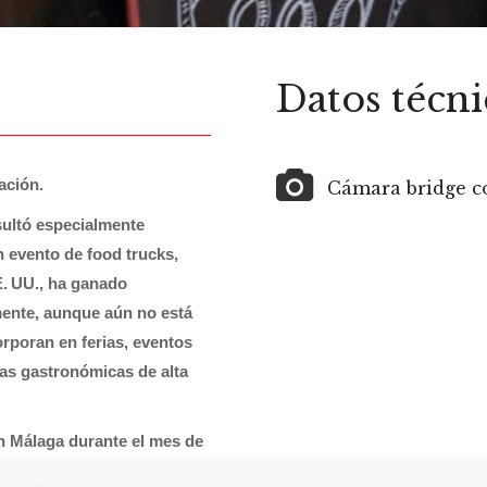
Datos técni
ación.
Cámara bridge c
sultó especialmente
 evento de food trucks,
E. UU., ha ganado
mente, aunque aún no está
orporan en ferias, eventos
tas gastronómicas de alta
en Málaga durante el mes de
el público con los chefs, la