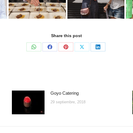
Share this post
Compartir
Compartir
Compartir
Compartir
Compartir
en
en
en
en
en
WhatsApp
Facebook
Pinterest
X
LinkedIn
Goyo Catering
29 septiembre, 2018